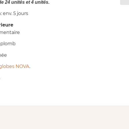
e 24 unités et 4 unités.
env. 5 jours
rieure
imentaire
 plomb
mée
globes NOVA
.
n