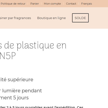
Politique de retour
Panier
Mon compte
Contact
Français
iner par fragrances
Boutique en ligne
SOLDE
 de plastique en
 N5P
age
e
ité supérieure
x :
9.80
ur lumière pendant
7.45
ment 5 jours
rder 2 à 5 jours ouvrables avant l’expédition. Ces