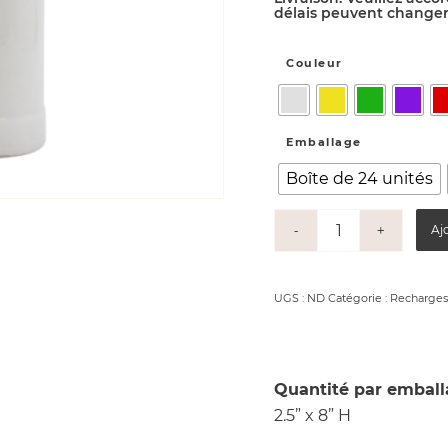
délais peuvent changer 
Couleur
Emballage
Boîte de 24 unités
Aj
UGS :
ND
Catégorie :
Recharges 
Quantité par emball
2.5” x 8” H