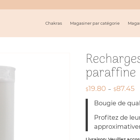
Chakras
Magasiner par catégorie
Magas
Recharges
paraffine
19.80
87.45
Pl
$
–
$
d
Bougie de qual
pri
$1
Profitez de le
à
$8
approximative
Livraison: Veuillez acco